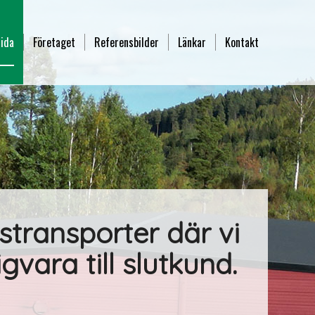
sida
Företaget
Referensbilder
Länkar
Kontakt
estransporter där vi
vara till slutkund.