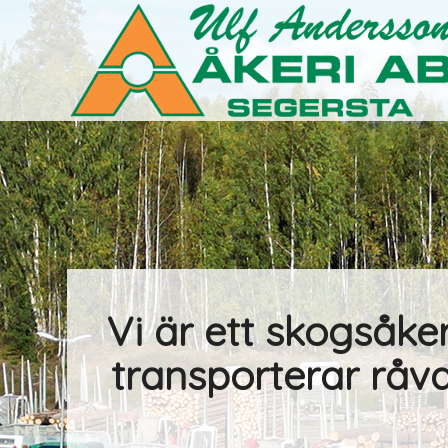
Vi är ett skogsåker
transporterar råva