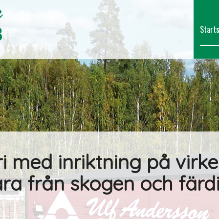
Start
i med inriktning på virk
ra från skogen och färdig