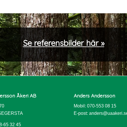
Se referensbilder här »
ersson Åkeri AB
Anders Andersson
 70
Mobil: 070-553 08 15
 SEGERSTA
E-post:
anders@uaakeri.s
8-65 32 45