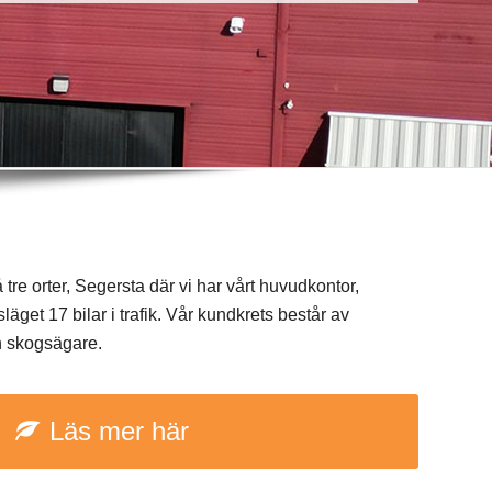
 tre orter, Segersta där vi har vårt huvudkontor,
läget 17 bilar i trafik. Vår kundkrets består av
h skogsägare.
Läs mer här